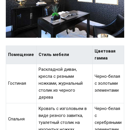
Цветовая
Помещение
Стиль мебели
гамма
Раскладной диван,
кресла с резными
Черно-белая
Гостиная
ножками, журнальный
с золотыми
столик из черного
элементами
дерева
Кровать с изголовьем в
Черно-белая
виде резного завитка,
с
Спальня
туалетный столик на
серебряными
изогнутых ножках
элементами