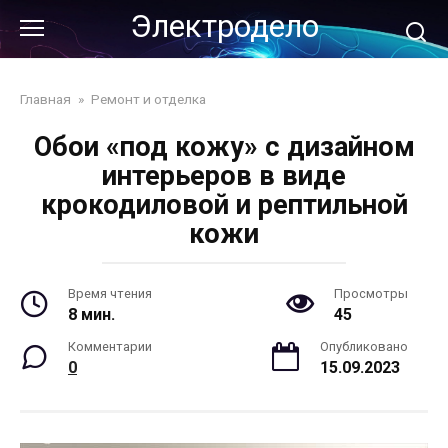
Перейти
Электродело
к
контенту
Главная
»
Ремонт и отделка
Обои «под кожу» с дизайном
интерьеров в виде
крокодиловой и рептильной
кожи
Время чтения
Просмотры
8 мин.
45
Комментарии
Опубликовано
0
15.09.2023