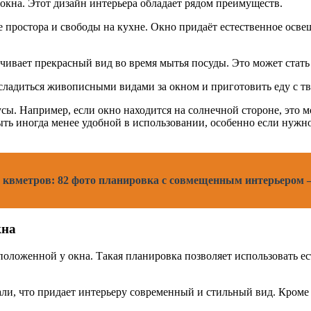
окна. Этот дизайн интерьера обладает рядом преимуществ.
простора и свободы на кухне. Окно придаёт естественное освещ
чивает прекрасный вид во время мытья посуды. Это может стать
асладиться живописными видами за окном и приготовить еду с т
усы. Например, если окно находится на солнечной стороне, это
ыть иногда менее удобной в использовании, особенно если нужн
 квметров: 82 фото планировка с совмещенным интерьером –
кна
положенной у окна. Такая планировка позволяет использовать е
и, что придает интерьеру современный и стильный вид. Кроме т