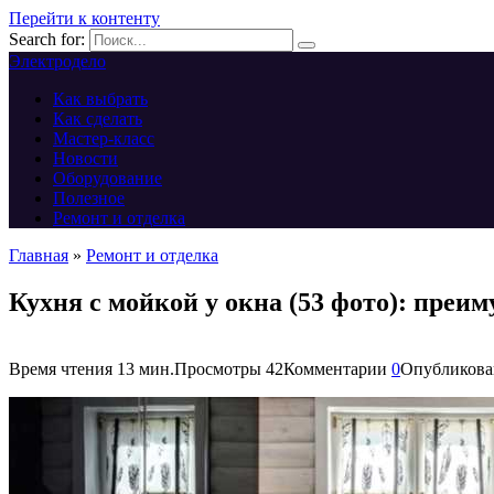
Перейти к контенту
Search for:
Электродело
Как выбрать
Как сделать
Мастер-класс
Новости
Оборудование
Полезное
Ремонт и отделка
Главная
»
Ремонт и отделка
Кухня с мойкой у окна (53 фото): преи
Время чтения
13 мин.
Просмотры
42
Комментарии
0
Опубликова