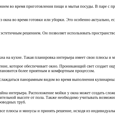
нием во время приготовления пищи и мытья посуды. В паре с п
из окна во время готовки или уборки. Это особенно актуально,
 эстетичным решением. Он позволяет использовать пространство
кна на кухне. Такая планировка интерьера имеет свои плюсы и 
ние, которое обеспечивает окно. Проникающий свет создает ощу
становится более приятным и комфортным процессом.
слаждаться панорамным видом во время выполнения кулинарных 
зайна интерьера. Расположение мойки у окна может создать сло
чительной высоте от пола. Также необходимо учитывать возмож
роводных труб.
ь все плюсы и минусы и принять решение, исходя из индивидуал