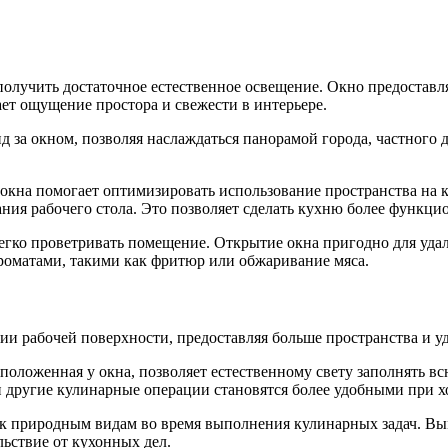
получить достаточное естественное освещение. Окно предоставля
ет ощущение простора и свежести в интерьере.
 за окном, позволяя наслаждаться панорамой города, частного д
окна помогает оптимизировать использование пространства на к
ния рабочего стола. Это позволяет сделать кухню более функци
егко проветривать помещение. Открытие окна пригодно для удал
оматами, такими как фритюр или обжаривание мяса.
ии рабочей поверхности, предоставляя больше пространства и уд
положенная у окна, позволяет естественному свету заполнять вс
 другие кулинарные операции становятся более удобными при 
 к природным видам во время выполнения кулинарных задач. Вы
ьствие от кухонных дел.