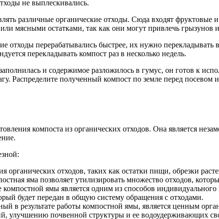
отходы не выплескивались.
ять различные органические отходы. Сюда входят фруктовые и о
или мясными остатками, так как они могут привлечь грызунов и
е отходы перерабатывались быстрее, их нужно перекладывать 
дуется перекладывать компост раз в несколько недель.
заполнилась и содержимое разложилось в гумус, он готов к испо
агу. Распределите полученный компост по земле перед посевом и
товления компоста из органических отходов. Она является незам
ение.
езной:
 органических отходов, таких как остатки пищи, обрезки растен
постная яма позволяет утилизировать множество отходов, которые
 компостной ямы является одним из способов индивидуального в
орый будет передан в общую систему обращения с отходами.
ый в результате работы компостной ямы, является ценным орг
ний, улучшению почвенной структуры и ее водоудерживающих св