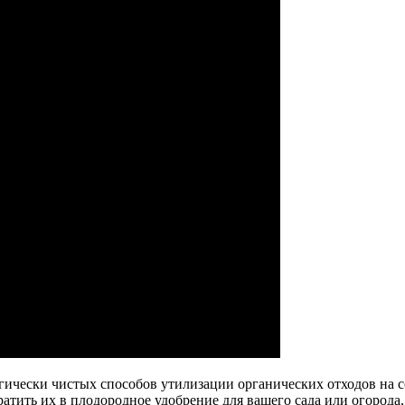
гически чистых способов утилизации органических отходов на 
атить их в плодородное удобрение для вашего сада или огорода