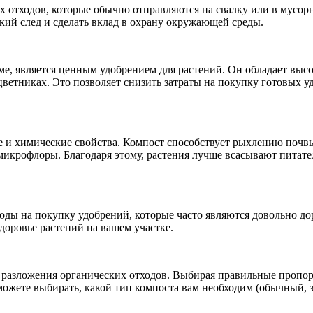
 отходов, которые обычно отправляются на свалку или в мусор
кий след и сделать вклад в охрану окружающей среды.
ме, является ценным удобрением для растений. Он обладает вы
цветниках. Это позволяет снизить затраты на покупку готовых у
е и химические свойства. Компост способствует рыхлению почвы
икрофлоры. Благодаря этому, растения лучше всасывают питате
оды на покупку удобрений, которые часто являются довольно д
доровье растений на вашем участке.
 разложения органических отходов. Выбирая правильные пропо
можете выбирать, какой тип компоста вам необходим (обычный, 