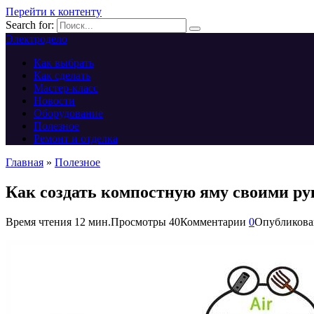
Перейти к контенту
Search for:
Электродело
Как выбрать
Как сделать
Мастер-класс
Новости
Оборудование
Полезное
Ремонт и отделка
Главная
»
Полезное
Как создать компостную яму своими р
Время чтения
12 мин.
Просмотры
40
Комментарии
0
Опубликова