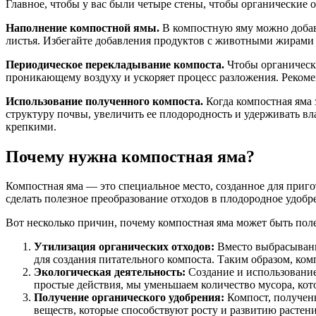
Главное, чтобы у вас были четыре стены, чтобы органические 
Наполнение компостной ямы.
В компостную яму можно добавл
листья. Избегайте добавления продуктов с животными жирами 
Периодическое перекладывание компоста.
Чтобы органически
проникающему воздуху и ускоряет процесс разложения. Рекомен
Использование полученного компоста.
Когда компостная яма 
структуру почвы, увеличить ее плодородность и удерживать вл
крепкими.
Почему нужна компостная яма?
Компостная яма — это специальное место, созданное для приго
сделать полезное преобразование отходов в плодородное удобр
Вот несколько причин, почему компостная яма может быть пол
Утилизация органических отходов:
Вместо выбрасывания
для создания питательного компоста. Таким образом, ком
Экологическая деятельность:
Создание и использование
простые действия, мы уменьшаем количество мусора, кот
Получение органического удобрения:
Компост, полученн
веществ, которые способствуют росту и развитию расте