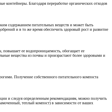
ные контейнеры. Благодаря переработке органических отходов
соким содержанием питательных веществ и может быть
добрений и в то же время обеспечить здоровый рост и развитие
, повышает ее водопроницаемость, обогащает ее
льные вещества из почвы и произрастают более здоровыми и
орогими. Получение собственного питательного компоста
рции и следуя определенным рекомендациям, можно получить
замоченный, теплый компост) в зависимости от ваших