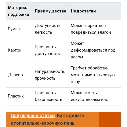
Материал
Преимущества
Недостатки
подложки
Доступность,
Может порваться,
Бумага
легкость
повредиться влагой
Может
Прочность,
Картон
деформироваться под
доступность
весом
Требует обработки,
Натуральность,
Дерево
может иметь высокую
прочность
цену
Прочность,
Может иметь
Пластик
безопасность
искусственный вид
Популярные статьи
Как сделать
отопительно-варочную печь