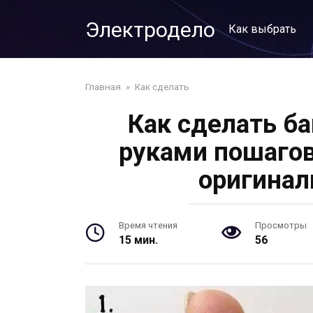
Перейти
Электродело
к
Как выбрать
контенту
Главная
»
Как сделать
Как сделать б
руками пошагов
оригинал
Время чтения
Просмотры
15 мин.
56