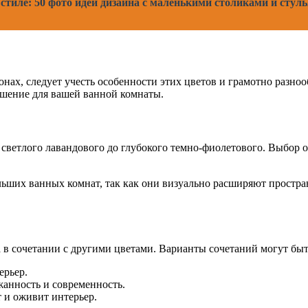
стиле: 50 фото идей дизайна с маленькими столиками и стуль
х, следует учесть особенности этих цветов и грамотно разнооб
решение для вашей ванной комнаты.
 светлого лавандового до глубокого темно-фиолетового. Выбор 
льших ванных комнат, так как они визуально расширяют простра
 в сочетании с другими цветами. Варианты сочетаний могут бы
ерьер.
жанность и современность.
 и оживит интерьер.