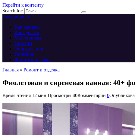
Перейти к контенту
Search for:
Электродело
Как выбрать
Как сделать
Мастер-класс
Новости
Оборудование
Полезное
Ремонт и отделка
Главная
»
Ремонт и отделка
Фиолетовая и сиреневая ванная: 40+ фо
Время чтения
12 мин.
Просмотры
40
Комментарии
0
Опубликова