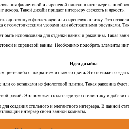
ьзования фиолетовой и сиреневой плитки в интерьере ванной к
т декора. Такой дизайн придает интерьеру свежесть и яркость.
ать однотонную фиолетовую или сиреневую плитку. Это позволи
тка с геометрическими узорами или абстрактными рисунками. Та
т быть использована для отделки ванны и раковины. Такая ванн
олетовой и сиреневой ванны. Необходимо подобрать элементы и
Идеи дизайна
м цвете либо с покрытием из такого цвета. Это поможет созда
 или со вставками из фиолетовой плитки. Такая раковина будет
евой рамой. Это поможет создать единую стилистику и добавит 
для создания стильного и элегантного интерьера. В данной ста
ечатляющий интерьер своей ванной комнаты.