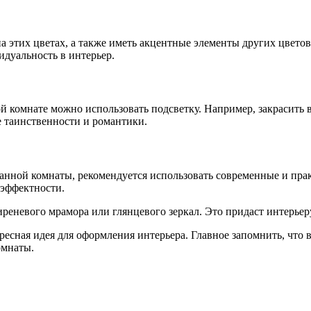
а этих цветах, а также иметь акцентные элементы других цвето
идуальность в интерьер.
й комнате можно использовать подсветку. Например, закрасить 
е таинственности и романтики.
анной комнаты, рекомендуется использовать современные и пра
 эффектности.
иреневого мрамора или глянцевого зеркал. Это придаст интерье
есная идея для оформления интерьера. Главное запомнить, что
омнаты.