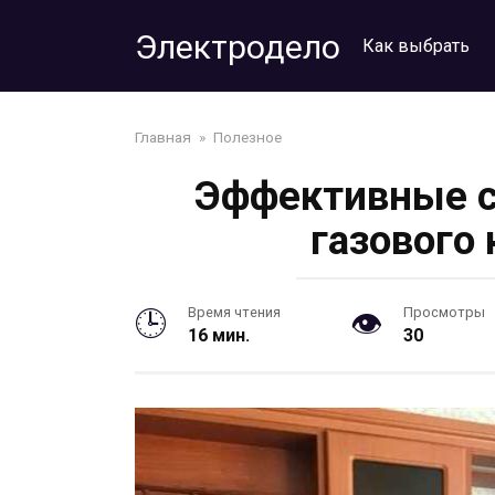
Перейти
Электродело
к
Как выбрать
контенту
Главная
»
Полезное
Эффективные с
газового 
Время чтения
Просмотры
16 мин.
30