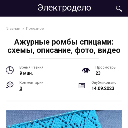
Перейти
Электродело
к
контенту
Главная
»
Полезное
Ажурные ромбы спицами:
схемы, описание, фото, видео
Время чтения
Просмотры
9 мин.
23
Комментарии
Опубликовано
0
14.09.2023