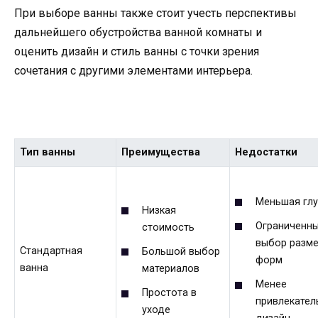
При выборе ванны также стоит учесть перспективы
дальнейшего обустройства ванной комнаты и
оценить дизайн и стиль ванны с точки зрения
сочетания с другими элементами интерьера.
Тип ванны
Преимущества
Недостатки
Меньшая гл
Низкая
Ограниченн
стоимость
выбор разме
Стандартная
Большой выбор
форм
ванна
материалов
Менее
Простота в
привлекател
уходе