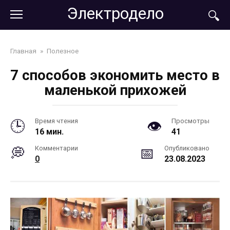
Перейти
Электродело
к
контенту
Главная
»
Полезное
7 способов экономить место в
маленькой прихожей
Время чтения
Просмотры
16 мин.
41
Комментарии
Опубликовано
0
23.08.2023